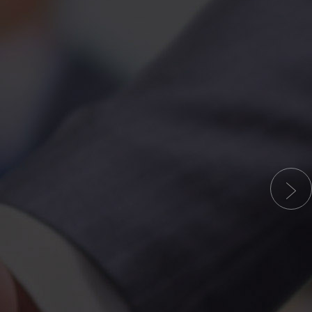
Next
 irréprochable et un service à la
ésultat parfait"