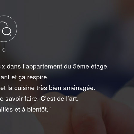
on avec un grand souci du détail, une technique
ntier s’est extrêmement bien déroulé, pour un r
Laurent B.
Colombes